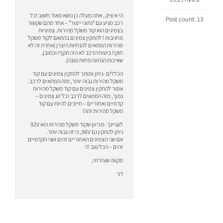
הי איציק , אתה מעלה כן נושא מאוד חשוב !כל
Post count: 13
רכב מגיע עם “נתוני ייצור” – אחד מהם שקשור
בצמיגים הוא קוד משקל מהירות. צמיגיות
מחויבות ! להתקין צמיגים בהתאם לקוד משקל
מהירות המתאים להנחיות היצרן (אחרת זה לא
חוקי! ביטוח הרכב לא היה תקף! וכמובן,
שאיכות הנהיגה פחות טובה).
הכללים -ניתן ומותר להתקין צמיגים עם קוד
משקל מהירות גבוה יותר, מזה המתאים לרכב.
אסור להתקין צמיגים עם קוד משקל מהירות
נמוך, מזה המתאים לרכב !כל זוג צמיגים –
קדמיים ואחוריים – חייבים להיות עם קוד
משקל מהירות זהה!
לעניינך -מכיוון שקוד משקל מהירות הוא 92V
ניתן להתקין גם 96V, כי זה גבוה יותר.
אם שני הצמיגים האחוריים זהים ושני הקדמיים
זהים – הכל טוב !!!
מקווה שעזרתי,
דני