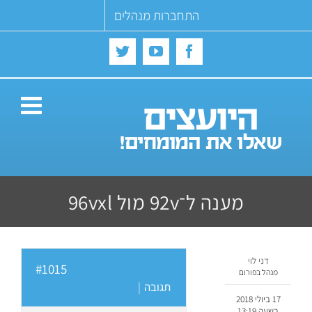
Ski
התחברות מנהלים
t
conten
Twitter
YouTube
Facebook
מענה ל־92v מול 96vxl
דני לוי
#1015
מנהל בפורום
תגובה
|
17 ביולי 2018
בשעה 13:19