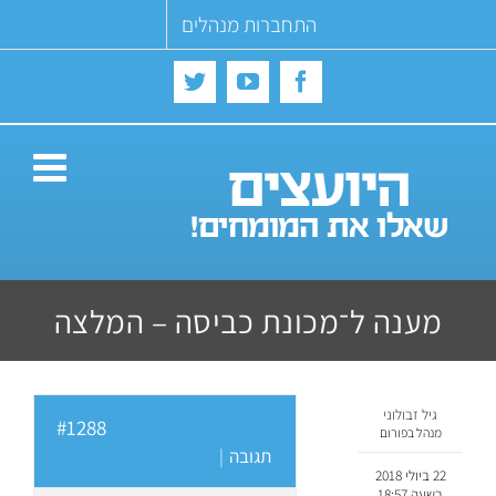
Ski
התחברות מנהלים
t
conten
Twitter
YouTube
Facebook
מענה ל־מכונת כביסה – המלצה
גיל זבולוני
#1288
מנהל בפורום
תגובה
|
22 ביולי 2018
בשעה 18:57