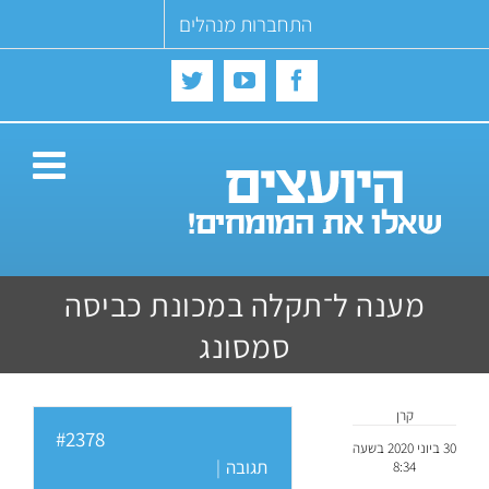
Ski
התחברות מנהלים
t
conten
Twitter
YouTube
Facebook
מענה ל־תקלה במכונת כביסה
סמסונג
קרן
#2378
30 ביוני 2020 בשעה
תגובה
|
8:34