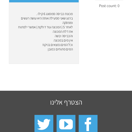
Post count: 0
מכונת כביסה סמסונג 6 קילו .
ברגע שאני מפעילה אותה היא עושה רעשים
ומפסקה
לאחר 5 ( המכונה עוד דולקת ) אפשרי לפתוח
את דלת המכונה
והכביסה יבשה
אין מים במכונה
וכל המים נמצאים בניקוז
המים פתוחים כמובן
הצטרף אלינו