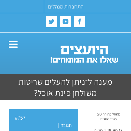
Ski
התחברות מנהלים
t
conten
Twitter
YouTube
Facebook
מענה ל־ניתן להעלים שריטות
משולחן פינת אוכל?
מטאליקה רהיטים
#757
מנהל בפורום
תגובה
|
17 ביוני 2018 בשעה