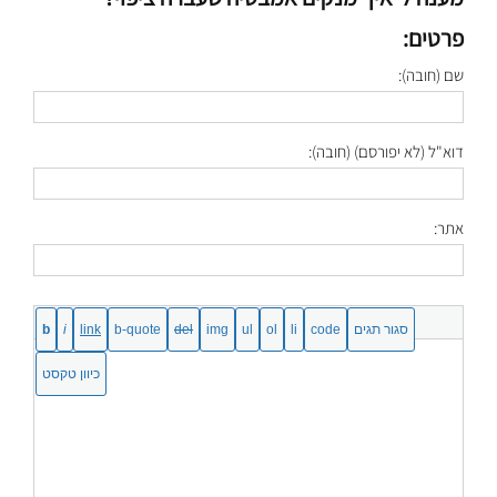
פרטים:
שם (חובה):
דוא"ל (לא יפורסם) (חובה):
אתר: