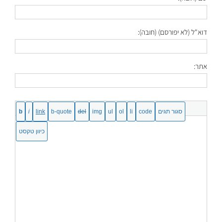
דוא"ל (לא יפורסם) (חובה):
אתר: