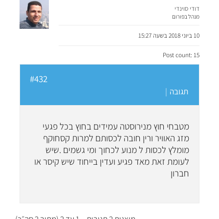
דודי סוינדי
מנהל בפורום
10 ביוני 2018 בשעה 15:27
Post count: 15
#432
תגובה
|
מטבחי חוץ מנירוסטה עמידים בחוץ בכל פגעי
מזג האוויר ורין חובה לכסותם למרות קסחוקף
מומלץ לכסות ל מנוע לכחוך ומי גשמים .שיש
לעומת זאת מאד פגיע ועדין בייחוד שיש קיסר או
חברון
מוצגות 2 תגובות – 1 עד 2 (מתוך 2 סה״כ)