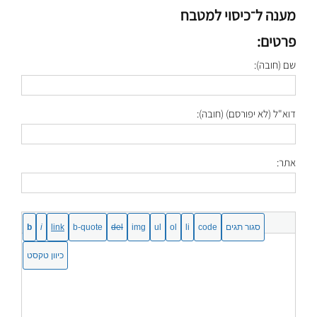
מענה ל־כיסוי למטבח
פרטים:
שם (חובה):
דוא"ל (לא יפורסם) (חובה):
אתר: