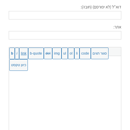
דוא"ל (לא יפורסם) (חובה):
אתר: