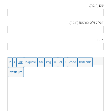
שם (חובה):
דוא"ל (לא יפורסם) (חובה):
אתר: