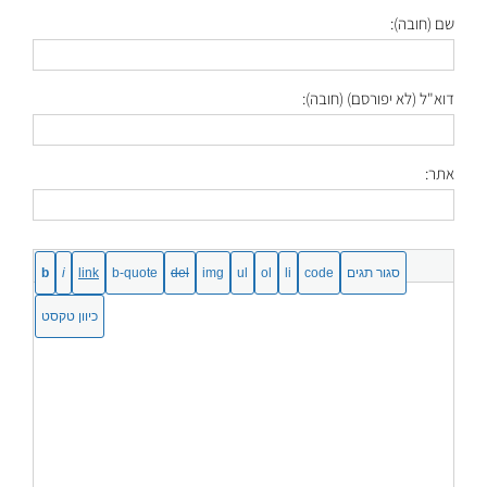
שם (חובה):
דוא"ל (לא יפורסם) (חובה):
אתר: